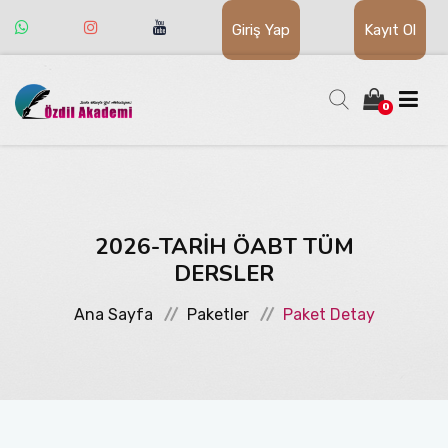
Giriş Yap
Kayıt Ol
0
HAKKIMIZDA
2026-TARİH ÖABT TÜM
EĞITIM İÇERIKLERI
DERSLER
Ana Sayfa
Paketler
Paket Detay
KİTAP SATIŞ MAĞAZASI
İLETIŞIM