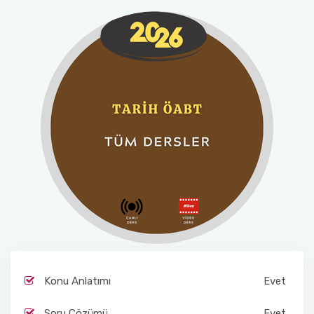
S.S.S.
ÜRÜN AKTİFLEŞTİR
Konu Anlatımı
Evet
Soru Çözümü
Evet